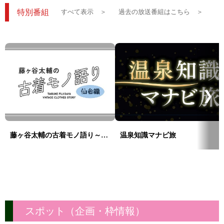
特別番組
すべて表示 ＞
過去の放送番組はこちら ＞
❯
藤ヶ谷太輔の古着モノ語り～仙台編～
温泉知識マナビ旅
スポット（企画・枠情報）