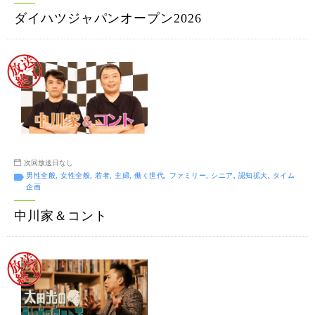
ダイハツジャパンオープン2026
次回放送日なし
男性全般, 女性全般, 若者, 主婦, 働く世代, ファミリー, シニア, 認知拡大, タイム
企画
中川家＆コント