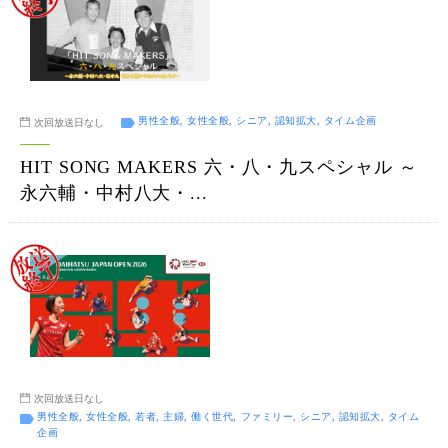
男性全般, 女性全般, シニア, 認知拡大, タイム企画
次回放送日なし
HIT SONG MAKERS 六・八・九スペシャル ～
永六輔・中村八大・...
次回放送日なし
男性全般, 女性全般, 若者, 主婦, 働く世代, ファミリー, シニア, 認知拡大, タイム
企画