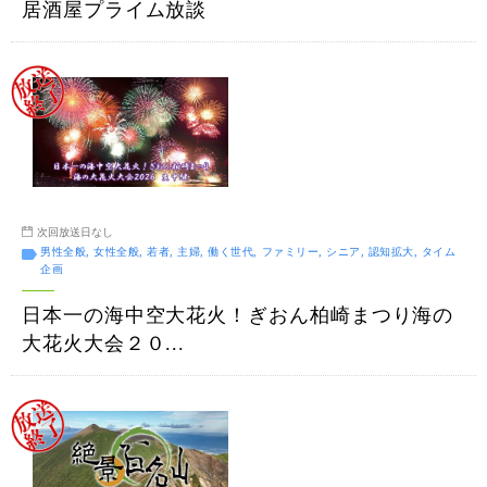
居酒屋プライム放談
次回放送日なし
男性全般, 女性全般, 若者, 主婦, 働く世代, ファミリー, シニア, 認知拡大, タイム
企画
日本一の海中空大花火！ぎおん柏崎まつり海の
大花火大会２０...