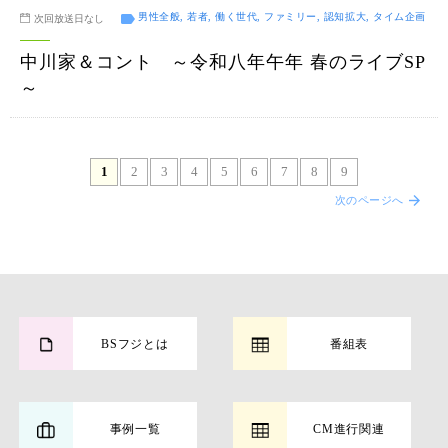
男性全般, 若者, 働く世代, ファミリー, 認知拡大, タイム企画
次回放送日なし
中川家＆コント ～令和八年午年 春のライブSP
～
1
2
3
4
5
6
7
8
9
次のページへ
BSフジとは
番組表
事例一覧
CM進行関連