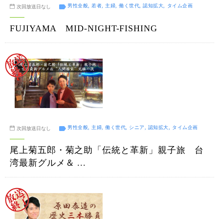
男性全般, 若者, 主婦, 働く世代, 認知拡大, タイム企画
次回放送日なし
FUJIYAMA MID-NIGHT-FISHING
男性全般, 主婦, 働く世代, シニア, 認知拡大, タイム企画
次回放送日なし
尾上菊五郎・菊之助「伝統と革新」親子旅 台
湾最新グルメ＆ ...