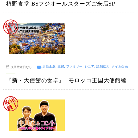
植野食堂 BSフジオールスターズご来店SP
男性全般, 主婦, ファミリー, シニア, 認知拡大, タイム企画
次回放送日なし
『新・大使館の食卓』 -モロッコ王国大使館編-