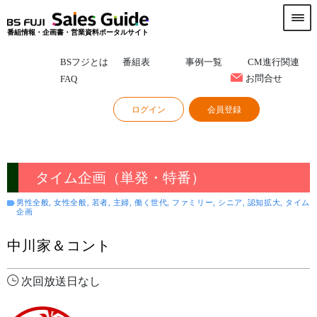
番組情報・企画書・営業資料ポータルサイト
BSフジとは
番組表
事例一覧
CM進行関連
お問合せ
FAQ
ログイン
会員登録
タイム企画（単発・特番）
男性全般, 女性全般, 若者, 主婦, 働く世代, ファミリー, シニア, 認知拡大, タイム
企画
中川家＆コント
次回放送日なし