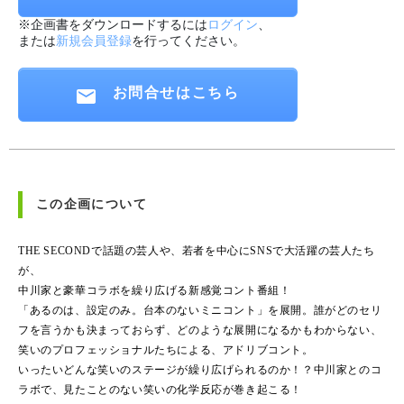
※企画書をダウンロードするには
ログイン
、
または
新規会員登録
を行ってください。
お問合せはこちら
この企画について
THE SECONDで話題の芸人や、若者を中心にSNSで大活躍の芸人たち
が、
中川家と豪華コラボを繰り広げる新感覚コント番組！
「あるのは、設定のみ。台本のないミニコント」を展開。誰がどのセリ
フを言うかも決まっておらず、どのような展開になるかもわからない、
笑いのプロフェッショナルたちによる、アドリブコント。
いったいどんな笑いのステージが繰り広げられるのか！？中川家とのコ
ラボで、見たことのない笑いの化学反応が巻き起こる！