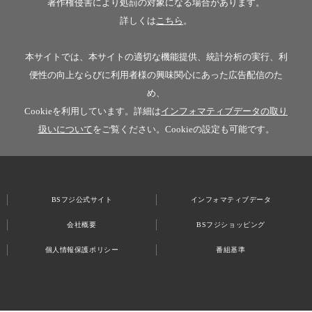
著作権侵害により処罰の対象になる場合があります。
詳しくは
こちら
。
本サイトでは、本サイトの適切な機能提供、統計分析の実行、利
便性の向上ならびに利用者様の興味関心にあった広告配信のた
め、
Cookieを利用しています。詳細は
インフォマティブデータの取り
扱いについて
をご覧ください。Cookieの設定も可能です。
BSフジ公式サイト
インフォマティブデータ
会社概要
BSフジショッピング
個人情報保護ポリシー
番組基準