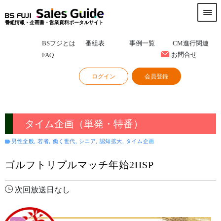
番組情報・企画書・営業資料ポータルサイト
BSフジとは
番組表
事例一覧
CM進行関連
お問合せ
FAQ
ログイン
会員登録
タイム企画（単発・特番）
男性全般, 若者, 働く世代, シニア, 認知拡大, タイム企画
ゴルフトリプルマッチ年始2HSP
次回放送日なし