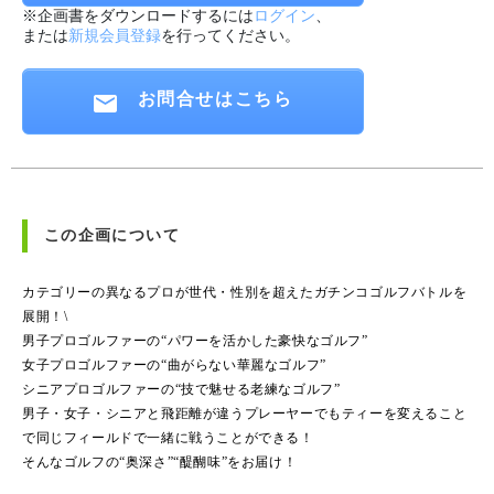
※企画書をダウンロードするには
ログイン
、
または
新規会員登録
を行ってください。
お問合せはこちら
この企画について
カテゴリーの異なるプロが世代・性別を超えたガチンコゴルフバトルを
展開！\
男子プロゴルファーの“パワーを活かした豪快なゴルフ”
女子プロゴルファーの“曲がらない華麗なゴルフ”
シニアプロゴルファーの“技で魅せる老練なゴルフ”
男子・女子・シニアと飛距離が違うプレーヤーでもティーを変えること
で同じフィールドで一緒に戦うことができる！
そんなゴルフの“奥深さ”“醍醐味”をお届け！