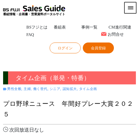
番組情報・企画書・営業資料ポータルサイト
BSフジとは
番組表
事例一覧
CM進行関連
お問合せ
FAQ
ログイン
会員登録
タイム企画（単発・特番）
男性全般, 主婦, 働く世代, シニア, 認知拡大, タイム企画
プロ野球ニュース 年間好プレー大賞２０２
５
次回放送日なし