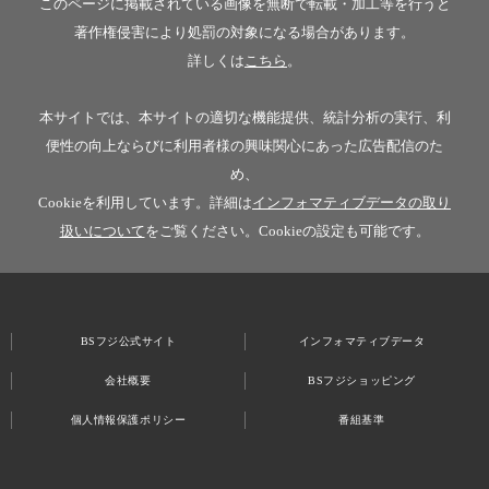
このページに掲載されている画像を無断で転載・加工等を行うと
著作権侵害により処罰の対象になる場合があります。
詳しくは
こちら
。
本サイトでは、本サイトの適切な機能提供、統計分析の実行、利
便性の向上ならびに利用者様の興味関心にあった広告配信のた
め、
Cookieを利用しています。詳細は
インフォマティブデータの取り
扱いについて
をご覧ください。Cookieの設定も可能です。
BSフジ公式サイト
インフォマティブデータ
会社概要
BSフジショッピング
個人情報保護ポリシー
番組基準