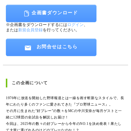
企画書ダウンロード
※企画書をダウンロードするには
ログイン
、
または
新規会員登録
を行ってください。
お問合せはこちら
この企画について
1976年に放送を開始した野球報道とは一線を画す斬新なスタイルで、長
年にわたり多くのファンに愛されてきた『プロ野球ニュース』。
その月に生まれた“好プレー”の数々をMCの中川安奈が毎月ゲストと一
緒に12球団の全試合を解説しお届け！
今回は、2025年の数々の好プレーから今年のNO.1を決め発表！果たし
て大賞に選ばれるのはどのプレーなのか！？