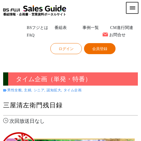
番組情報・企画書・営業資料ポータルサイト
BSフジとは
番組表
事例一覧
CM進行関連
お問合せ
FAQ
ログイン
会員登録
タイム企画（単発・特番）
男性全般, 主婦, シニア, 認知拡大, タイム企画
三屋清左衛門残日録
次回放送日なし