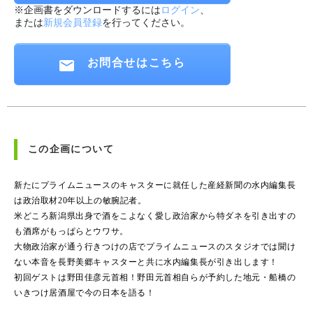
※企画書をダウンロードするには
ログイン
、
または
新規会員登録
を行ってください。
お問合せはこちら
この企画について
新たにプライムニュースのキャスターに就任した産経新聞の水内編集長
は政治取材20年以上の敏腕記者。
米どころ新潟県出身で酒をこよなく愛し政治家から特ダネを引き出すの
も酒席がもっぱらとウワサ。
大物政治家が通う行きつけの店でプライムニュースのスタジオでは聞け
ない本音を長野美郷キャスターと共に水内編集長が引き出します！
初回ゲストは野田佳彦元首相！野田元首相自らが予約した地元・船橋の
いきつけ居酒屋で今の日本を語る！