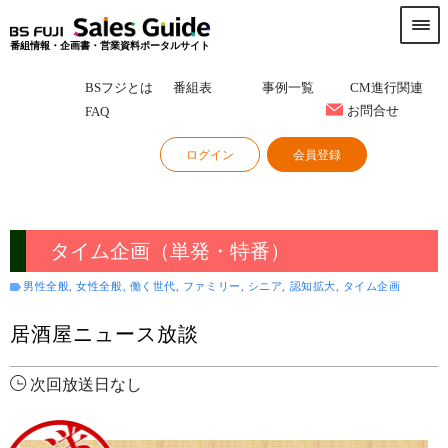
番組情報・企画書・営業資料ポータルサイト
BSフジとは
番組表
事例一覧
CM進行関連
お問合せ
FAQ
ログイン
会員登録
タイム企画（単発・特番）
男性全般, 女性全般, 働く世代, ファミリー, シニア, 認知拡大, タイム企画
居酒屋ニュース放談
次回放送日なし